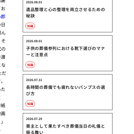
感謝
2026.08.01
てお
遺品整理と心の整理を両立させるための
秘訣
小郡
の日
知識
運ん
、そ
2026.08.01
子供の葬儀参列における靴下選びのマナ
代の
ーと注意点
お渡
とな
知識
ただ
2026.07.31
す。
長時間の葬儀でも疲れないパンプスの選
あた
び方
ま
知識
書紙
像画
2026.07.29
）」
喪主として果たすべき葬儀当日の礼儀と
し
振る舞い