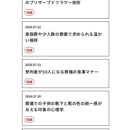
のプリザーブドフラワー技術
知識
2026.07.22
家族葬や少人数の葬儀で求められる温か
い挨拶
知識
2026.07.21
参列者が50人になる葬儀の食事マナー
知識
2026.07.20
葬儀での子供の靴下と靴の色の統一感が
与える印象の心理学
知識