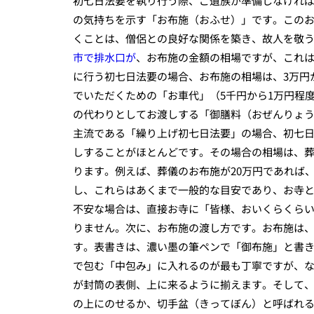
初七日法要を執り行う際、ご遺族が準備しなけれ
の気持ちを示す「お布施（おふせ）」です。この
くことは、僧侶との良好な関係を築き、故人を敬
市で排水口が
、お布施の金額の相場ですが、これ
に行う初七日法要の場合、お布施の相場は、3万円
でいただくための「お車代」（5千円から1万円程
の代わりとしてお渡しする「御膳料（おぜんりょう
主流である「繰り上げ初七日法要」の場合、初七
しすることがほとんどです。その場合の相場は、葬
ります。例えば、葬儀のお布施が20万円であれば、
し、これらはあくまで一般的な目安であり、お寺
不安な場合は、直接お寺に「皆様、おいくらくら
りません。次に、お布施の渡し方です。お布施は
す。表書きは、濃い墨の筆ペンで「御布施」と書
で包む「中包み」に入れるのが最も丁寧ですが、
が封筒の表側、上に来るように揃えます。そして
の上にのせるか、切手盆（きってぼん）と呼ばれ