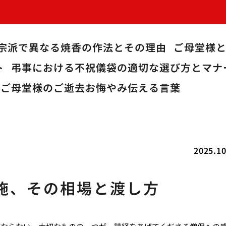
宗派で異なる焼香の作法とその理由
ご母堂様
ト
弔事における不祝儀袋の適切な選び方とマナ
ご母堂様のご逝去お悔やみ伝える言葉
2025.10
施、その相場と渡し方