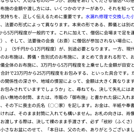
ばならない、大切なものの一つが、読経をあげてくださる僧侶への
お布施の金額や渡し方には、いくつかのマナーがあり、それを知っ
う気持ちを、正しく伝えるために重要です。
水漏れ修理で交換した
は、法要の形式によって異なります。本来の形である、葬儀とは別
から5万円程度が一般的です。これに加えて、僧侶に会場まで足を
度）、そして、法要後の会食（お斎）に僧侶が参加されない場合に
）」（5千円から1万円程度）が、別途必要となります。一方、現
日のお布施は、葬儀・告別式のお布施に、まとめて含まれる形で、
儀全体のお布施に、3万円から5万円程度を上乗せした金額が目安
合計で23万円から25万円程度をお包みする、といった具合です。
との関係性の深さや、地域の慣習によって、金額は大きく異なりま
いお包みされていますでしょうか」と、尋ねても、決して失礼には
、白い無地の封筒、または、市販の「御布施」と書かれた袋に入れ
き、その下に喪主の氏名（〇〇家）を記します。お金は、半紙や奉
なければ、そのまま封筒に入れても構いません。お札の向きは、肖
、お渡しする際は、決して裸のまま手渡さず、必ず「袱紗（ふくさ
る小さなお盆にのせて、「本日は、父のため、ありがとうございま