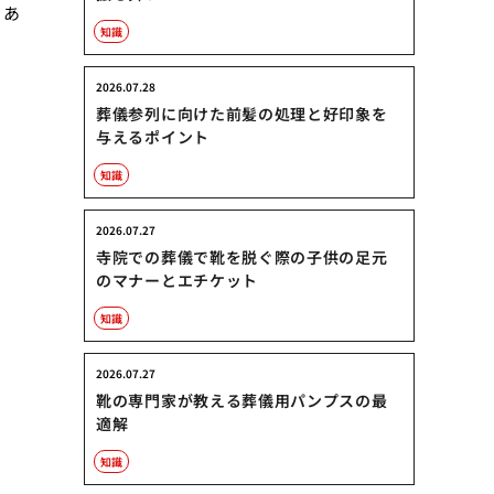
、あ
知識
2026.07.28
葬儀参列に向けた前髪の処理と好印象を
与えるポイント
知識
2026.07.27
寺院での葬儀で靴を脱ぐ際の子供の足元
のマナーとエチケット
知識
2026.07.27
靴の専門家が教える葬儀用パンプスの最
適解
知識