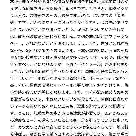
寒が必要な冬場や地域的な慣習がある場合を除き、基本的にはカジ
ュアルな印象を与えるため避けるべきです。もちろん、網タイツや
ラメ入り、装飾付きのものは厳禁です。次に、パンプスの「清潔
感」です。どんなにマナーに沿ったデザインでも、つま先が剥げて
いたり、かかとがすり減っていたり、泥汚れがついていたりして
は、故人への敬意が感じられません。参列の前には必ずブラッシン
グをし、汚れがないことを確認しましょう。また、意外と忘れがち
なのが、靴を脱ぐ場面への備えです。日本の葬儀では、寺院の座敷
や斎場の控室などで靴を脱ぐ機会が多くあります。その際、靴を揃
えて並べることになりますが、中敷き（インソール）が派手な色だ
ったり、汚れや足跡が目立ったりすると、周囲に不快な印象を与え
てしまいます。中敷きが傷んでいる場合は、100円ショップなどで
売っている黒色の清潔なインソールに張り替えておくだけでも、脱
いだ時の佇まいが美しくなります。また、自分の靴が他の人のもの
と混ざらないよう、小さなクリップを持参したり、内側に目立たな
いマークを書いておくなどの工夫も、混乱を避ける大人の配慮で
す。さらに、焼香の際の歩き方にも注意が必要です。3cmから5cm
の適度なヒールを選んでいたとしても、足を引きずるように歩いた
り、カツカツと大きな音を立てて歩くのは控えるべきです。膝を軽
く伸ばし、静かに足を踏み出すように意識することで、厳かな場の