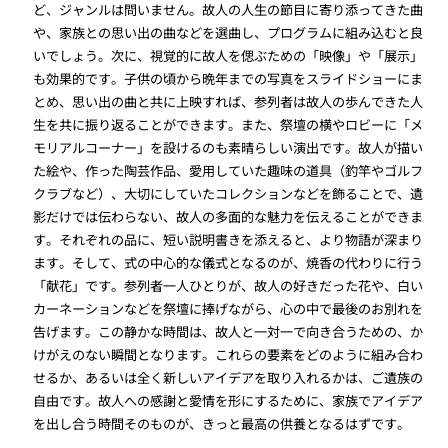
ど、ジャンルは問いません。故人の人生の節目に寄り添ってきた曲
や、家族との思い出の曲などを選曲し、プログラムに組み込むと良
いでしょう。次に、視覚的に故人を偲ぶための「映像」や「展示」
も効果的です。子供の頃から晩年までの写真をスライドショーにま
とめ、思い出の曲と共に上映すれば、参列者は故人の歩んできた人
生を共に振り返ることができます。また、祭壇の横やロビーに「メ
モリアルコーナー」を設けるのも素晴らしい演出です。故人が描い
た絵や、作った陶芸作品、愛用していた趣味の道具（釣竿やゴルフ
クラブなど）、大切にしていたコレクションなどを飾ることで、遺
影だけでは伝わらない、故人の多面的な魅力を伝えることができま
す。それぞれの品に、短い説明書きを添えると、より物語が深まり
ます。そして、式の中心的な儀式となるのが、焼香の代わりに行う
「献花」です。参列者一人ひとりが、故人の好きだった花や、白い
カーネーションなどを祭壇に捧げながら、心の中で最後のお別れを
告げます。この静かな時間は、故人と一対一で向き合うための、か
けがえのない瞬間となります。これらの要素をどのように組み合わ
せるか、あるいは全く新しいアイデアを取り入れるかは、ご遺族の
自由です。故人への感謝と愛情を形にするために、家族でアイデア
を出し合う時間そのものが、きっと最高の供養となるはずです。