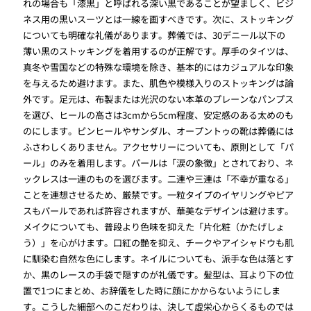
れの場合も「漆黒」と呼ばれる深い黒であることが望ましく、ビジ
ネス用の黒いスーツとは一線を画すべきです。次に、ストッキング
についても明確な礼儀があります。葬儀では、30デニール以下の
薄い黒のストッキングを着用するのが正解です。厚手のタイツは、
真冬や雪国などの特殊な環境を除き、基本的にはカジュアルな印象
を与えるため避けます。また、肌色や模様入りのストッキングは論
外です。足元は、布製または光沢のない本革のプレーンなパンプス
を選び、ヒールの高さは3cmから5cm程度、安定感のある太めのも
のにします。ピンヒールやサンダル、オープントゥの靴は葬儀には
ふさわしくありません。アクセサリーについても、原則として「パ
ール」のみを着用します。パールは「涙の象徴」とされており、ネ
ックレスは一連のものを選びます。二連や三連は「不幸が重なる」
ことを連想させるため、厳禁です。一粒タイプのイヤリングやピア
スもパールであれば許容されますが、華美なデザインは避けます。
メイクについても、普段より色味を抑えた「片化粧（かたげしょ
う）」を心がけます。口紅の艶を抑え、チークやアイシャドウも肌
に馴染む自然な色にします。ネイルについても、派手な色は落とす
か、黒のレースの手袋で隠すのが礼儀です。髪型は、耳より下の位
置で1つにまとめ、お辞儀をした時に顔にかからないようにしま
す。こうした細部へのこだわりは、決して虚栄心からくるものでは