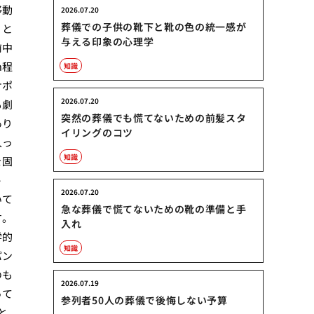
移動
2026.07.20
葬儀での子供の靴下と靴の色の統一感が
」と
与える印象の心理学
前中
m程
知識
サポ
2026.07.20
も劇
突然の葬儀でも慌てないための前髪スタ
あり
イリングのコツ
入っ
知識
を固
ト
2026.07.20
いて
急な葬儀で慌てないための靴の準備と手
す。
入れ
学的
知識
パン
のも
2026.07.19
って
参列者50人の葬儀で後悔しない予算
と