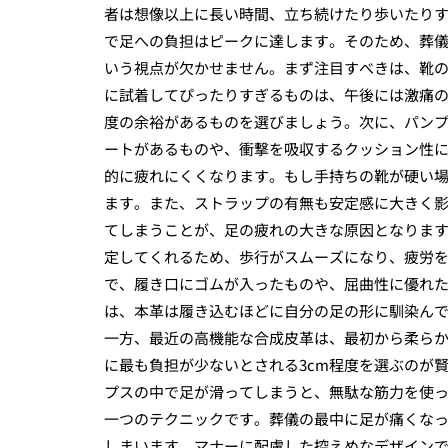
者は想像以上に長い時間、立ち続けたり歩いたり
で足への負担はピークに達します。そのため、葬
いう視点が欠かせません。まず注目すべきは、靴
に試着してぴったりすぎるものは、午後には激痛の
度の余裕があるものを選びましょう。次に、パン
ートがあるものや、衝撃を吸収するクッション性
的に疲れにくくなります。もし手持ちの靴が硬い
ます。また、ストラップの有無も安定感に大きく
てしまうことが、足の疲れの大きな原因となりま
定してくれるため、歩行がスムーズになり、疲労
で、履き口にゴムが入ったものや、屈曲性に優れ
は、本革は履き込むほどに自分の足の形に馴染ん
一方、最近の高機能な合成皮革は、最初から柔ら
に最も負担が少ないとされる3cm程度を選ぶのが
プスの中で足が滑ってしまうと、無駄な筋力を使
一つのテクニックです。葬儀の最中に足が痛くな
しまいます。マナーに配慮した控えめなデザインで