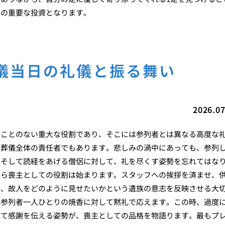
めの重要な投資となります。
儀当日の礼儀と振る舞い
2026.07
ることのない重大な役割であり、そこには参列者とは異なる高度な
に葬儀全体の責任者でもあります。悲しみの渦中にあっても、参列
、そして読経をあげる僧侶に対して、礼を尽くす姿勢を忘れてはな
から喪主としての役割は始まります。スタッフへの挨拶を済ませ、
は、故人をどのように見せたいかという遺族の意志を反映させる大
、参列者一人ひとりの焼香に対して黙礼で応えます。この時、過度
見て感謝を伝える姿勢が、喪主としての品格を物語ります。最もプ