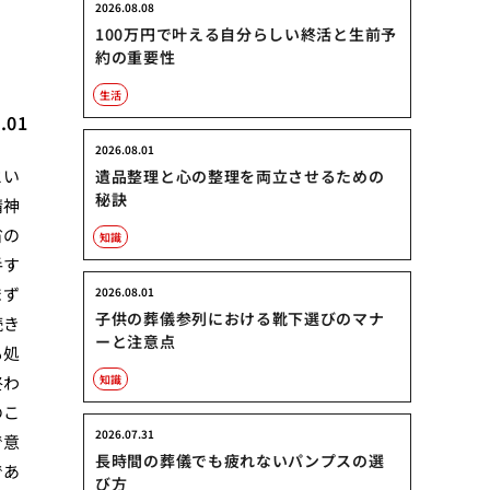
2026.08.08
100万円で叶える自分らしい終活と生前予
約の重要性
生活
.01
2026.08.01
とい
遺品整理と心の整理を両立させるための
秘訣
精神
省の
知識
手す
まず
2026.08.01
子供の葬儀参列における靴下選びのマナ
続き
ーと注意点
も処
終わ
知識
のこ
2026.07.31
で意
長時間の葬儀でも疲れないパンプスの選
であ
び方