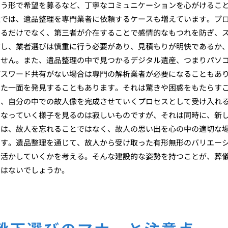
いう形で希望を募るなど、丁寧なコミュニケーションを心がけるこ
近では、遺品整理を専門業者に依頼するケースも増えています。プ
きるだけでなく、第三者が介在することで感情的なもつれを防ぎ、
だし、業者選びは慎重に行う必要があり、見積もりが明快であるか
ません。また、遺品整理の中で見つかるデジタル遺産、つまりパソ
パスワード共有がない場合は専門の解析業者が必要になることもあ
った一面を発見することもあります。それは驚きや困惑をもたらす
え、自分の中での故人像を完成させていくプロセスとして受け入れ
になっていく様子を見るのは寂しいものですが、それは同時に、新
とは、故人を忘れることではなく、故人の思い出を心の中の適切な
です。遺品整理を通じて、故人から受け取った有形無形のバリエー
う活かしていくかを考える。そんな建設的な姿勢を持つことが、葬
ではないでしょうか。