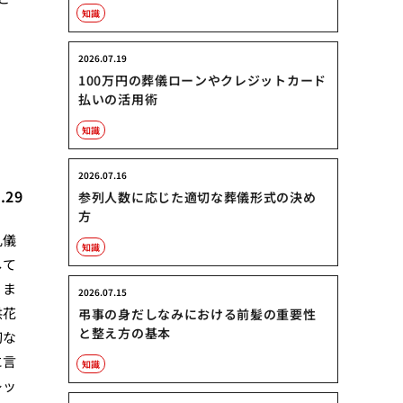
知識
2026.07.19
100万円の葬儀ローンやクレジットカード
払いの活用術
知識
2026.07.16
.29
参列人数に応じた適切な葬儀形式の決め
方
礼儀
知識
して
りま
2026.07.15
供花
弔事の身だしなみにおける前髪の重要性
と整え方の基本
切な
に言
知識
レッ