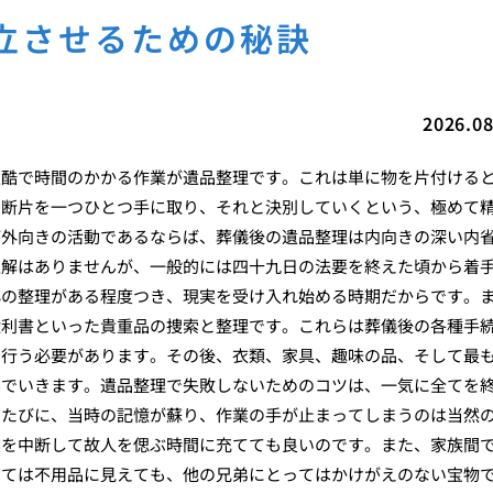
立させるための秘訣
2026.08
過酷で時間のかかる作業が遺品整理です。これは単に物を片付ける
の断片を一つひとつ手に取り、それと決別していくという、極めて
が外向きの活動であるならば、葬儀後の遺品整理は内向きの深い内
正解はありませんが、一般的には四十九日の法要を終えた頃から着
心の整理がある程度つき、現実を受け入れ始める時期だからです。
権利書といった貴重品の捜索と整理です。これらは葬儀後の各種手
に行う必要があります。その後、衣類、家具、趣味の品、そして最
んでいきます。遺品整理で失敗しないためのコツは、一気に全てを
るたびに、当時の記憶が蘇り、作業の手が止まってしまうのは当然
業を中断して故人を偲ぶ時間に充てても良いのです。また、家族間
っては不用品に見えても、他の兄弟にとってはかけがえのない宝物