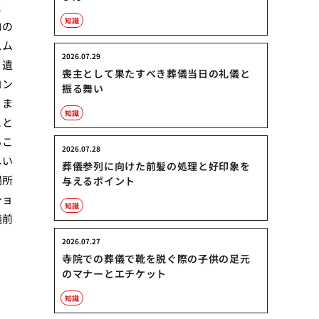
と
知識
ロの
スム
2026.07.29
、遺
喪主として果たすべき葬儀当日の礼儀と
コン
振る舞い
りま
知識
こと
るこ
2026.07.28
しい
葬儀参列に向けた前髪の処理と好印象を
場所
与えるポイント
ショ
知識
儀前
2026.07.27
寺院での葬儀で靴を脱ぐ際の子供の足元
のマナーとエチケット
知識