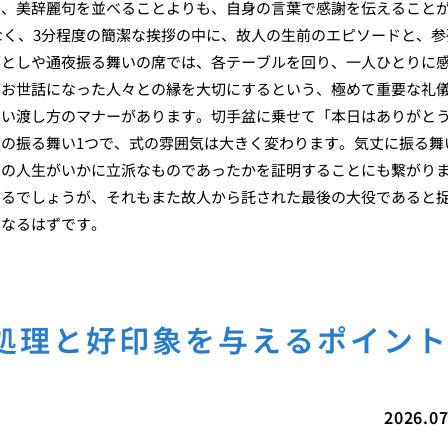
は、美辞麗句を並べることよりも、自身の言葉で感謝を伝えること
はなく、3分程度の簡潔な挨拶の中に、故人の生前のエピソードと、参
落としや通夜振る舞いの席では、各テーブルを回り、一人ひとりに
がお世話になった人々との縁を大切にするという、極めて重要な礼
しい渡し方のマナーがあります。切手盆に乗せて「本日はありがと
の振る舞い1つで、式の雰囲気は大きく変わります。気丈に振る舞
での人生がいかに立派なものであったかを証明することにも繋がり
あるでしょうが、それもまた故人から託された最後の大役であると
となるはずです。
処理と好印象を与えるポイン
2026.07