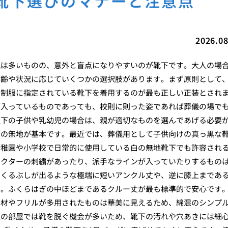
靴下選びのマナーと注意点
2026.08
親は多いものの、意外と盲点になりやすいのが靴下です。大人の場
年齢や状況に応じていくつかの選択肢があります。まず原則として
の制服に指定されている靴下を着用するのが最も正しい正装とされ
が入っているものであっても、校則に則った姿であれば葬儀の場で
以下の子供や乳幼児の場合は、親が適切なものを選んであげる必要
ーの無地が基本です。最近では、葬儀用として子供向けの真っ黒な
幼稚園や小学校で日常的に使用している白の無地靴下でも許容され
ラクターの刺繍があったり、派手なラインが入っていたりするもの
、くるぶしが出るような極端に短いアンクル丈や、逆に膝上まであ
す。ふくらはぎの中ほどまであるクルー丈が最も標準的で安心です
素材やフリルが多用されたものは華美に見えるため、綿混のシンプ
畳の部屋では靴を脱ぐ機会が多いため、靴下の汚れや穴あきには細