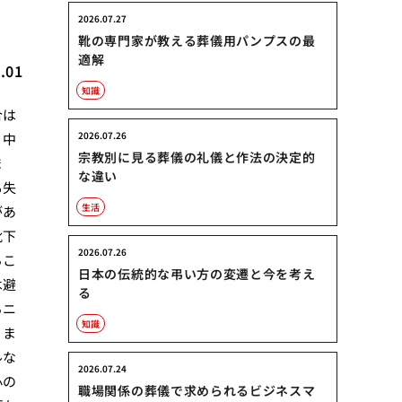
2026.07.27
靴の専門家が教える葬儀用パンプスの最
適解
.01
知識
合は
2026.07.26
、中
宗教別に見る葬儀の礼儀と作法の決定的
ま
な違い
も失
生活
があ
靴下
2026.07.26
るこ
日本の伝統的な弔い方の変遷と今を考え
は避
る
るニ
知識
。ま
ルな
2026.07.24
心の
職場関係の葬儀で求められるビジネスマ