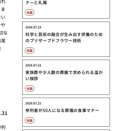
汚れ
ナーと礼儀
。ま
知識
ない
針や
2026.07.23
切な
科学と芸術の融合が生み出す供養のため
清潔
のプリザーブドフラワー技術
整
知識
2026.07.22
家族葬や少人数の葬儀で求められる温か
い挨拶
知識
2026.07.21
参列者が50人になる葬儀の食事マナー
.31
知識
参列