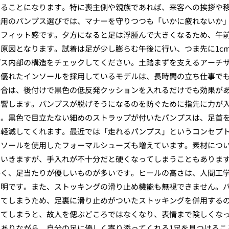
することになります。特に喪主側や親族であれば、来客への挨拶や
儀用のパンプス選びでは、マナーを守りつつも「いかに疲れないか
のフィット感です。夕方になると足は浮腫んで大きくなるため、午
原因となります。試着は足が少し膨らむ午後に行い、つま先に1c
プス内部の構造をチェックしてください。土踏まずを支えるアーチ
に優れたインソールを採用しているモデルは、長時間の立ち仕事で
場合は、後付けで黒色の低反発クッションを入れるだけでも効果が
影響します。パンプスが脱げそうになるのを防ぐために指先に力が
す。黒色で目立たない細めのストラップが付いたパンプスは、足首
を軽減してくれます。最近では「走れるパンプス」というコンセプ
たソールを使用したフォーマルシューズも増えています。素材につ
でいきますが、手入れが不十分だと硬くなってしまうこともありま
かく、足当たりが優しいものが多いです。ヒールの高さは、人間工
賢明です。また、ストッキングの滑り止め機能も無視できません。
ってしまうため、足裏に滑り止めがついたストッキングを併用する
ってしまうと、故人を偲ぶどころではなくなり、表情まで険しくな
ありながら、自分の足に優しく寄り添ってくれる1足を見つけるこ