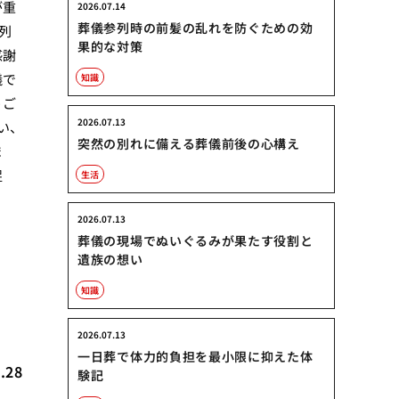
が重
2026.07.14
葬儀参列時の前髪の乱れを防ぐための効
列
果的な対策
感謝
儀で
知識
うご
2026.07.13
い、
突然の別れに備える葬儀前後の心構え
ま
捉
生活
2026.07.13
葬儀の現場でぬいぐるみが果たす役割と
遺族の想い
ト
知識
2026.07.13
一日葬で体力的負担を最小限に抑えた体
.28
験記